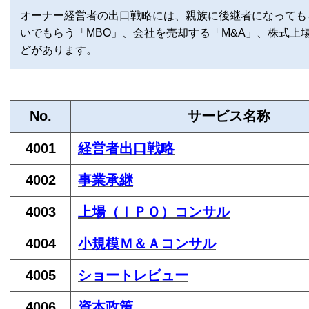
オーナー経営者の出口戦略には、親族に後継者になっても
いでもらう「MBO」、会社を売却する「M&A」、株式上
どがあります。
No.
サービス名称
4001
経営者出口戦略
4002
事業承継
4003
上場（
ＩＰＯ
）コンサル
4004
小規模
Ｍ＆Ａ
コンサル
4005
ショートレビュー
4006
資本政策