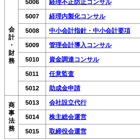
5006
経理不正防止コンサル
5007
経理内製化コンサル
会
5008
中小会計指針・中小会計要項
計
・
5009
管理会計導入
コンサル
財
5010
資金調達
コンサル
務
5011
任意監査
5012
助成金申請
5013
会社設立代行
商
事
5014
株主総会運営
法
務
5015
取締役会運営