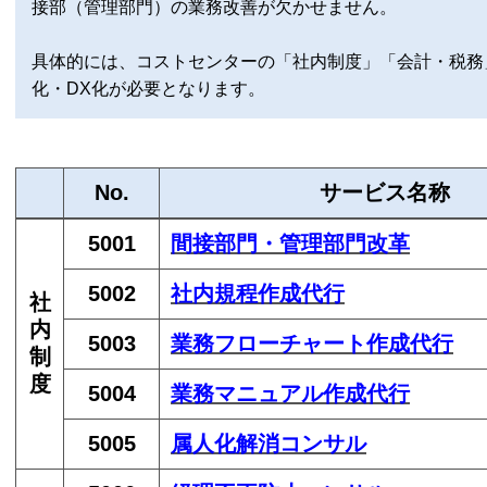
接部（管理部門）の業務改善が欠かせません。
具体的には、コストセンターの「社内制度」「会計・税務
化・DX化が必要となります。
No.
サービス名称
5001
間接部門・管理部門改革
5002
社内規程作成
代行
社
内
5003
業務フローチャート作成代行
制
度
5004
業務マニュアル作成代行
5005
属人化解消コンサル