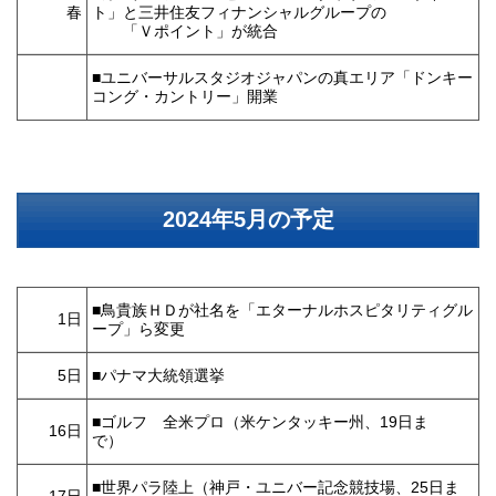
春
ト」と三井住友フィナンシャルグループの
「Ｖポイント」が統合
■ユニバーサルスタジオジャパンの真エリア「ドンキー
コング・カントリー」開業
2024年5月の予定
■鳥貴族ＨＤが社名を「エターナルホスピタリティグル
1日
ープ」ら変更
5日
■パナマ大統領選挙
■ゴルフ 全米プロ（米ケンタッキー州、19日ま
16日
で）
■世界パラ陸上（神戸・ユニバー記念競技場、25日ま