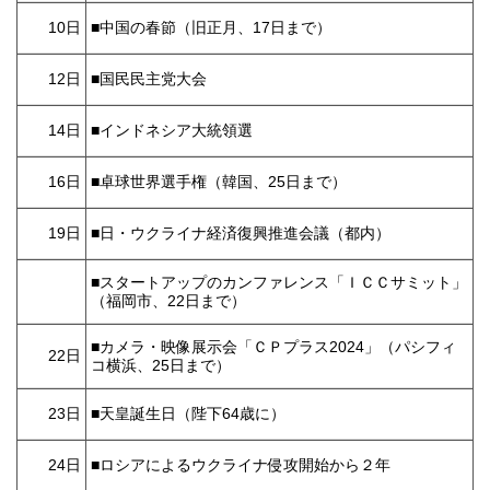
10日
■中国の春節（旧正月、17日まで）
12日
■国民民主党大会
14日
■インドネシア大統領選
16日
■卓球世界選手権（韓国、25日まで）
19日
■日・ウクライナ経済復興推進会議（都内）
■スタートアップのカンファレンス「ＩＣＣサミット」
（福岡市、22日まで）
■カメラ・映像展示会「ＣＰプラス2024」（パシフィ
22日
コ横浜、25日まで）
23日
■天皇誕生日（陛下64歳に）
24日
■ロシアによるウクライナ侵攻開始から２年