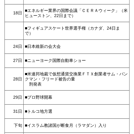
■エネルギー業界の国際会議「ＣＥＲＡウィーク」（米
18日
ヒューストン、22日まで）
■フィギュアスケート世界選手権（カナダ、24日ま
で）
24日
■日本維新の会大会
27日
■ニューヨーク国際自動車ショー
■米連邦地裁で仮想通貨交換業ＦＴＸ創業者サム・バン
28日
クマン・フリード被告の量
刑発表
29日
■プロ野球開幕
31日
■トルコ地方選
下旬
■イスラム教諸国が断食月（ラマダン）入り