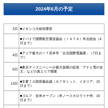
2024年6月の予定
2日
■メキシコ大統領選挙
■ドバイで国際航空運送協会（ＩＡＴＡ）年次総会（4
日まで）
■アジア最大のＩＴ見本市「台北国際電脳展」（7日ま
4日
で）
■東京ディズニーシーが最大規模の拡張「アナと雪の女
6日
王」などの真エリア開業
■主要７カ国首脳会議（Ｇ７サミット、イタリア、15
13日
日まで）
■ゴルフ 全米オープン（米ノースカロライナ州、16
日まで）