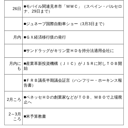
■モバイル関連見本市「ＭＷＣ」
（スペイン・バルセロ
26日
ナ、29日まで）
■ジュネーブ国際自動車ショー（3月3日まで
）
月内
■ＧＸ経済移行債の発行
■サンドラッグがキリン堂ＨＤを持分法適用会社に
月内に
■産業革新投資機構（ＪＩＣ）がＪＳＲに対しＴＯＢ開
も
始
■ＦＲＢ議長半期議会証言（ハンフリー・ホーキンス報
告書）
■ベネッセＨＤの創業家などがＴＯＢ、ＭＢＯで上場廃
2月ころ
止へ
2～3月
■米予算教書
ころ