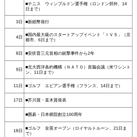
■テニス ウィンブルドン選手権（ロンドン郊外、14
日まで）
3日
■新紙幣発行
■国内最大級のスタートアップイベント「ＩＶＳ」（京
4日
都市、6日まで）
8日
■安倍晋三元首相の銃撃事件から2年
■北大西洋条約機構（ＮＡＴＯ）首脳会議（米ワシント
9日
ン、11日まで）
11日
■ゴルフ エビアン選手権（フランス、14日まで）
17日
■芥川賞・直木賞発表
■囲碁・日本棋院創立100周年
■ゴルフ 全英オープン（ロイヤルトルーン、21日ま
18日
で）