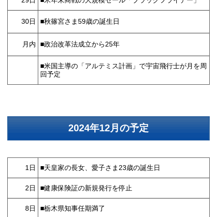
29日
■米年末商戦の大規模セール「ブラックフライデー」
30日
■秋篠宮さま59歳の誕生日
月内
■政治改革法成立から25年
■米国主導の「アルテミス計画」で宇宙飛行士が月を周
回予定
2024年12月の予定
1日
■天皇家の長女、愛子さま23歳の誕生日
2日
■健康保険証の新規発行を停止
8日
■栃木県知事任期満了