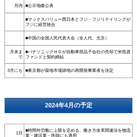
月内
■公示地価公表
■マックスバリュー西日本とフジ・フジリテイリングが
フジに経営統合
■中国の全国人民代表大会（全人代、北京）
月末ま
■パナソニックＨＤが自動車部品子会社の売却で米投資
で
ファンドと契約締結
3月にも
■東京都が築地市場跡地の再開発事業者を決定
2024年4月の予定
■時間外労働に上限を定める、働き方改革関連法を物流
1日
業・建設業・医師にも適用