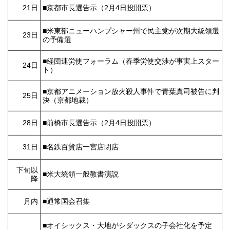
21日
■京都市長選告示（2月4日投開票）
■米東部ニューハンプシャー州で民主党が次期大統領選
23日
の予備選
■経団連労使フォーラム（春季労使交渉が事実上スター
24日
ト）
■京都アニメーション放火殺人事件で青葉真司被告に判
25日
決（京都地裁）
28日
■前橋市長選告示（2月4日投開票）
31日
■名鉄百貨店一宮店閉店
下旬以
■米大統領一般教書演説
降
月内
■通常国会召集
■オイシックス・大地がシダックスの子会社化を予定