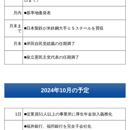
日まで）
月内
■基準地価発表
月末ま
■日本製鉄が米鉄鋼大手ＵＳスチールを買収
で
月末
■岸田自民党総裁の任期満了
■泉立憲民主党代表の任期満了
2024年10月の予定
1日
■従業員51人以上の事業所に厚生年金加入義務化
■福井銀行、福邦銀行を完全子会社化