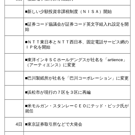
■新しい少額投資非課税制度（ＮＩＳＡ）開始
■証券コード協議会が証券コード英文字組入れ設定を開
始
■ＮＴＴ東日本とＮＴＴ西日本、固定電話サービス網の
ＩＰ化を開始
■東洋インキＳＣホールデングスが社名を「artience」
（アーティエンス）に変更
■巴川製紙所が社名を「巴川コーポレーション」に変更
■浜松市が現行の７区を３区に再編
■米モルガン・スタンレーＣＥＯにテッド・ピック氏が
就任
4日
■東京証券取引所などで大発会