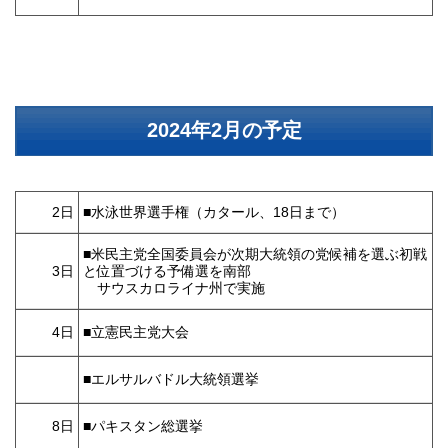
2024年2月の予定
2日
■水泳世界選手権（カタール、18日まで）
■米民主党全国委員会が次期大統領の党候補を選ぶ初戦
3日
と位置づける予備選を南部
サウスカロライナ州で実施
4日
■
立憲民主党大会
■エルサルバドル大統領選挙
8日
■パキスタン総選挙