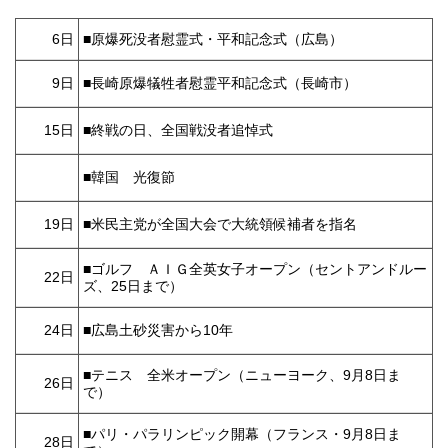
6日
■原爆死没者慰霊式・平和記念式（広島）
9日
■長崎原爆犠牲者慰霊平和記念式（長崎市）
15日
■終戦の日、全国戦没者追悼式
■韓国 光復節
19日
■米民主党が全国大会で大統領候補者を指名
■ゴルフ ＡＩＧ全英女子オープン（セントアンドルー
22日
ズ、25日まで）
24日
■広島土砂災害から10年
■テニス 全米オープン（ニューヨーク、9月8日ま
26日
で）
■パリ・パラリンピック開幕（フランス・9月8日ま
28日