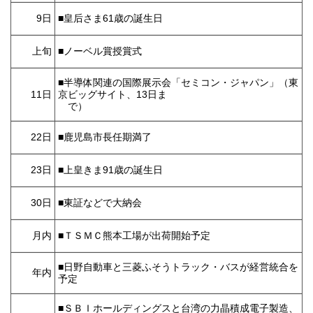
9日
■皇后さま61歳の誕生日
上旬
■ノーベル賞授賞式
■半導体関連の国際展示会「セミコン・ジャパン」（東
11日
京ビッグサイト、13日ま
で）
22日
■鹿児島市長任期満了
23日
■上皇きま91歳の誕生日
30日
■東証などで大納会
月内
■ＴＳＭＣ熊本工場が出荷開始予定
■日野自動車と三菱ふそうトラック・バスが経営統合を
年内
予定
■ＳＢＩホールディングスと台湾の力晶積成電子製造、