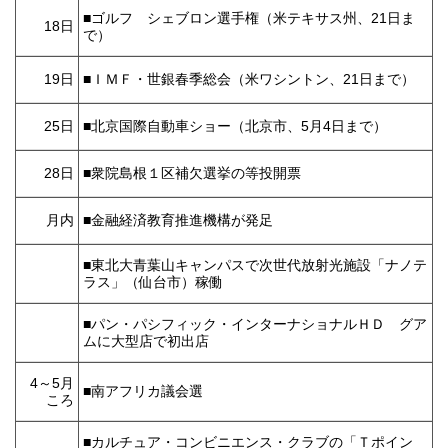
■ゴルフ シェブロン選手権（米テキサス州、21日ま
18日
で）
19日
■ＩＭＦ・世銀春季総会（米ワシントン、21日まで）
25日
■北京国際自動車ショー（北京市、5月4日まで）
28日
■衆院島根１区補欠選挙の等投開票
月内
■金融経済教育推進機構が発足
■東北大青葉山キャンパスで次世代放射光施設「ナノテ
ラス」（仙台市）稼働
■パン・パシフィック・インターナショナルＨＤ グア
ムに大型店で初出店
4～5月
■南アフリカ議会選
ころ
■カルチュア・コンビニエンス・クラブの「Ｔポイン