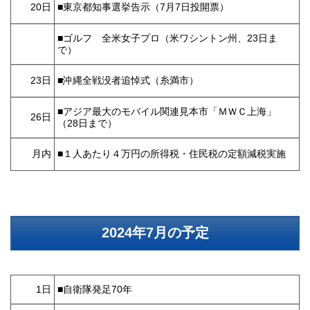
20日
■東京都知事選挙告示（7月7日投開票）
■ゴルフ 全米女子プロ（米ワシントン州、23日ま
で）
23日
■沖縄全戦没者追悼式（糸満市）
■アジア最大のモバイル関連見本市「ＭＷＣ上海」
26日
（28日まで）
月内
■１人あたり４万円の所得税・住民税の定額減税実施
2024年7月の予定
1日
■自衛隊発足70年