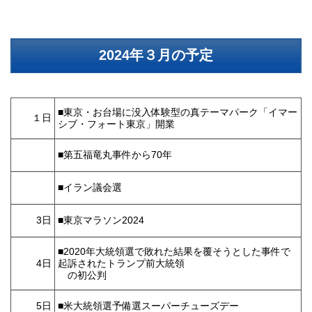
2024年３月の予定
■東京・お台場に没入体験型の真テーマパーク「イマー
１日
シブ・フォート東京」開業
■第五福竜丸事件から70年
■イラン議会選
3日
■東京マラソン2024
■2020年大統領選で敗れた結果を覆そうとした事件で
4日
起訴されたトランプ前大統領
の初公判
5日
■米大統領選予備選スーパーチューズデー