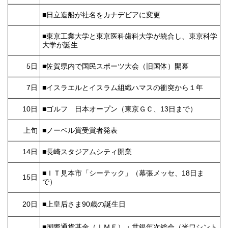
■日立造船が社名をカナデビアに変更
■東京工業大学と東京医科歯科大学が統合し、東京科学
大学が誕生
5日
■佐賀県内で国民スポーツ大会（旧国体）開幕
7日
■イスラエルとイスラム組織ハマスの衝突から１年
10日
■ゴルフ 日本オープン（東京ＧＣ、13日まで）
上旬
■ノーベル賞受賞者発表
14日
■長崎スタジアムシティ開業
■ＩＴ見本市「シーテック」（幕張メッセ、18日ま
15日
で）
20日
■上皇后さま90歳の誕生日
■国際通貨基金（ＩＭＦ）・世銀年次総会（米ワシント