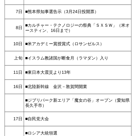
7日
■熊本県知事選告示（3月24日投開票）
■カルチャー・テクノロジーの祭典「ＳＸＳＷ」（米オ
8日
ースティン、16日まで）
10日
■米アカデミー賞授賞式（ロサンゼルス）
上旬
■イスラム教諸国が断食月（ラマダン）入り
11日
■東日本大震災より13年
16日
■北陸新幹線 金沢－敦賀間開業
■ジブリパーク新エリア「魔女の谷」オープン（愛知県
長久手市）
17日
■自民党大会
■ロシア大統領選