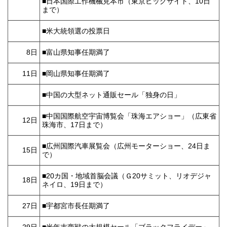
■日本国際工作機械見本市（東京ビッグサイト、10日
まで）
■米大統領選の投票日
8日
■富山県知事任期満了
11日
■岡山県知事任期満了
■中国の大型ネット通販セール「独身の日」
■中国国際航空宇宙博覧会「珠海エアショー」（広東省
12日
珠海市、17日まで）
■広州国際汽車展覧会（広州モーターショー、24日ま
15日
で）
■20カ国・地域首脳会議（Ｇ20サミット、リオデジャ
18日
ネイロ、19日まで）
27日
■宇都宮市長任期満了