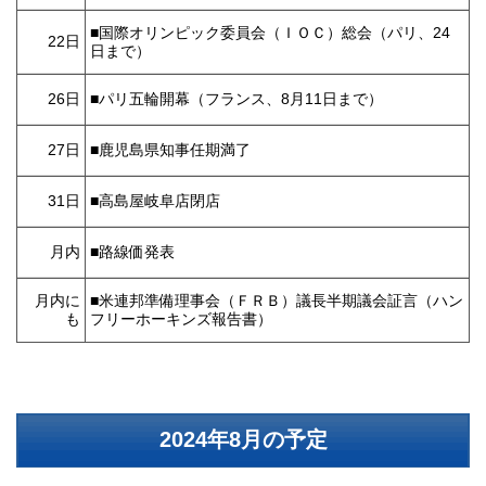
■国際オリンピック委員会（ＩＯＣ）総会（パリ、24
22日
日まで）
26日
■パリ五輪開幕（フランス、8月11日まで）
27日
■鹿児島県知事任期満了
31日
■高島屋岐阜店閉店
月内
■路線価発表
月内に
■米連邦準備理事会（ＦＲＢ）議長半期議会証言（ハン
も
フリーホーキンズ報告書）
2024年8月の予定