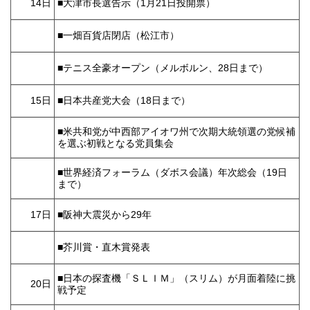
14日
■大津市長選告示（1月21日投開票）
■一畑百貨店閉店（松江市）
■テニス全豪オープン（メルボルン、28日まで）
15日
■日本共産党大会（18日まで）
■米共和党が中西部アイオワ州で次期大統領選の党候補
を選ぶ初戦となる党員集会
■世界経済フォーラム（ダボス会議）年次総会（19日
まで）
17日
■阪神大震災から29年
■芥川賞・直木賞発表
■日本の探査機「ＳＬＩＭ」（スリム）が月面着陸に挑
20日
戦予定