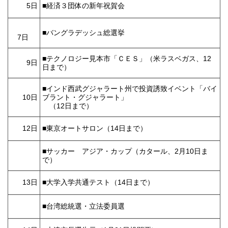
5日
■経済３団体の新年祝賀会
■バングラデッシュ総選挙
7日
■テクノロジー見本市「ＣＥＳ」（米ラスベガス、12
9日
日まで）
■インド西武グジャラート州で投資誘致イベント「バイ
10日
ブラント・グジャラート」
（12日まで）
12日
■東京オートサロン（14日まで）
■サッカー アジア・カップ（カタール、2月10日ま
で）
13日
■大学入学共通テスト（14日まで）
■台湾総統選・立法委員選