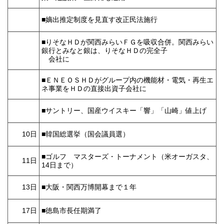
■嫡出推定制度を見直す改正民法施行
■りそなＨＤが関西みらいＦＧを吸収合併。関西みらい
銀行とみなと銀は、りそなＨＤの完全子
会社に
■ＥＮＥＯＳＨＤがグループ内の機能材・電気・再生エ
ネ事業をＨＤの直接出資子会社に
■サントリー、国産ウイスキー「響」「山崎」値上げ
10日
■韓国総選挙（国会議員選）
■ゴルフ マスターズ・トーナメント（米オーガスタ、
11日
14日まで）
13日
■大阪・関西万博開幕まで１年
17日
■徳島市長任期満了