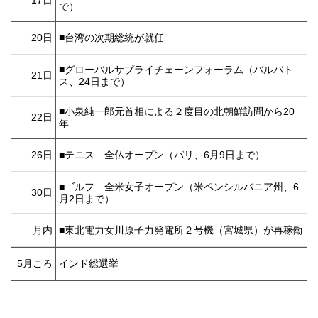
17日
で）
20日
■台湾の次期総統が就任
■グローバルサプライチェーンフォーラム（バルバト
21日
ス、24日まで）
■小泉純一郎元首相による２度目の北朝鮮訪問から20
22日
年
26日
■テニス 全仏オープン（パリ、6月9日まで）
■ゴルフ 全米女子オープン（米ペンシルバニア州、6
30日
月2日まで）
月内
■東北電力女川原子力発電所２号機（宮城県）が再稼働
5月ころ
インド総選挙