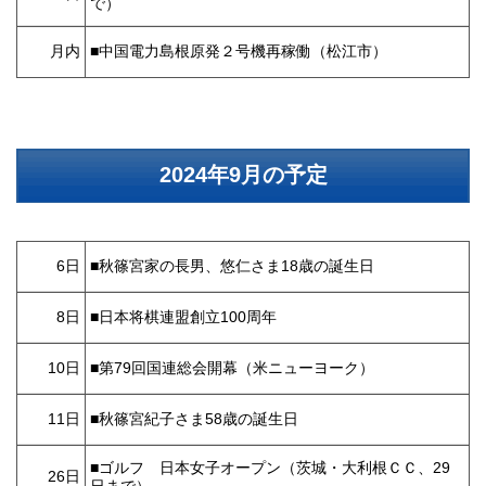
で）
月内
■中国電力島根原発２号機再稼働（松江市）
2024年9月の予定
6日
■秋篠宮家の長男、悠仁さま18歳の誕生日
8日
■日本将棋連盟創立100周年
10日
■第79回国連総会開幕（米ニューヨーク）
11日
■秋篠宮紀子さま58歳の誕生日
■ゴルフ 日本女子オープン（茨城・大利根ＣＣ、29
26日