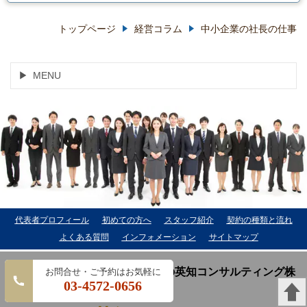
トップページ
経営コラム
中小企業の社長の仕事
MENU
代表者プロフィール
初めての方へ
スタッフ紹介
契約の種類と流れ
よくある質問
インフォメーション
サイトマップ
中小企業の経営コンサルは東京の英知コンサルティング株
03-4572-0656
式会社