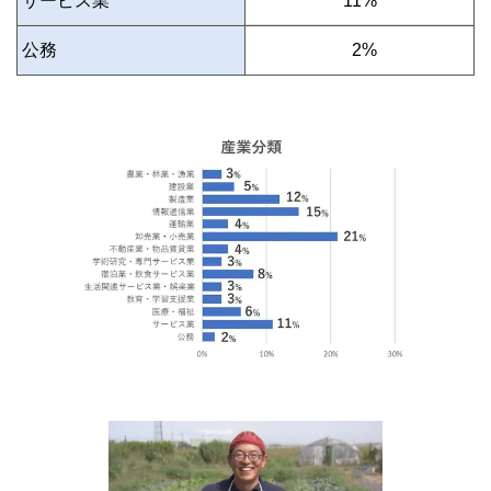
サービス業
11%
公務
0
2%