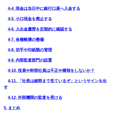
4-4. 現金は当日中に銀行口座へ入金する
4-5. 小口現金を廃止する
4-6. 入出金履歴を定期的に確認する
4-7. 各種帳簿の整備
4-8. 切手や印紙類の管理
4-9. 内部監査部門の設置
4-10. 役員や幹部社員は不正や横領をしないか？
4-11. 「社長は細部まで見ているぞ」というサインを出
す
4-12. 外部機関の監査を受ける
5.
まとめ